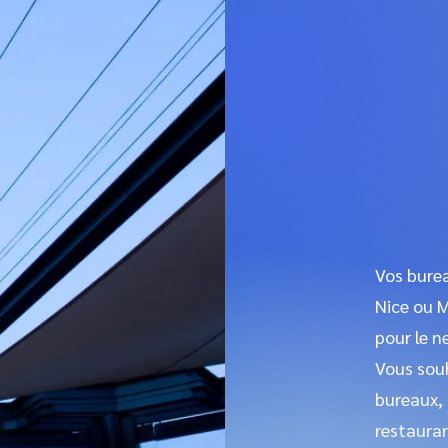
Vos burea
Nice ou M
pour le n
Vous souh
bureaux, 
restaura