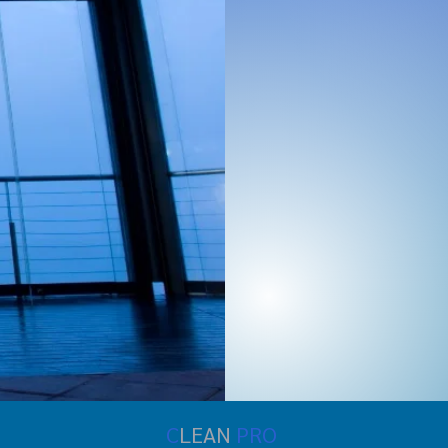
C
LEAN
PRO