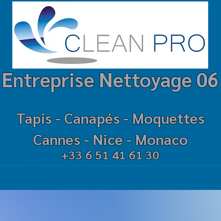
Entreprise Net
t
oyage 06
Tapis -
Canapé
s -
M
oquettes
Cannes - Nice - Mo
naco
+33 6 51 41 61 30
ULIERS
YACHT
CANAPES | MATELAS
MOQUETTES | T