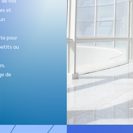
 de vos
es et
 un
pte pour
petits ou
es.
ge de