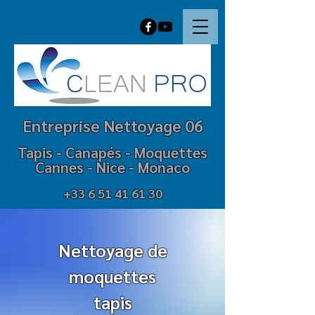
Entreprise Net
t
oyage 06
Tapis -
Canapé
s -
M
oquettes
Cannes - Nice - Mo
naco
+33 6 51 41 61 30
Nettoyage de
moquettes
tapis