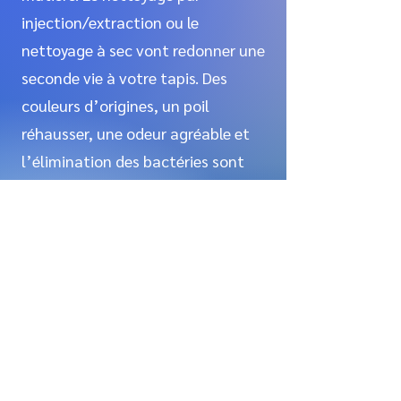
injection/extraction ou le
nettoyage à sec vont redonner une
seconde vie à votre tapis. Des
couleurs d’origines, un poil
réhausser, une odeur agréable et
l’élimination des bactéries sont
les résultats obtenus suite au
nettoyage de tapis par CLEAN
PRO.
+ d’infos sur à Cannes et Monaco
ou
Nettoyage de moquettes et
tapis à Cannes
et Monaco ou
06
51 41 61 30