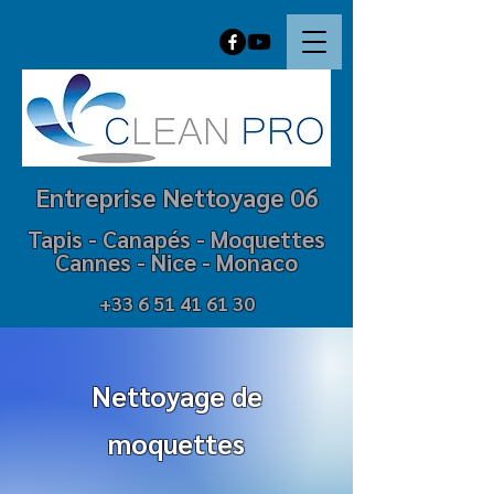
Entreprise Net
t
oyage 06
Tapis -
Canapé
s -
M
oquettes
Cannes - Nice - Mo
naco
+33 6 51 41 61 30
Nettoyage de
moquettes