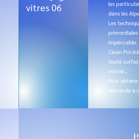
les particul
vitres 06
dans les Alp
Les techniqu
primordiales
impéccable.
Clean Pro in
toute surfac
mirroir...
Pour obtenir
demande à
l