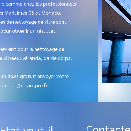
iers comme chez les professionnels
es Maritimes 06 et Monaco.
es de nettoyage de vitre sont
 pour obtenir un résultat
tervient pour le nettoyage de
e vitrées : véranda, garde corps,
 un devis gratuit envoyer votre
contact@clean-pro.fr
.
Contacte
'Etat veut-il