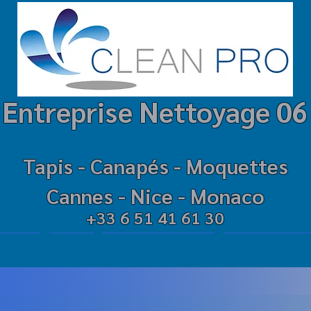
Entreprise Net
t
oyage 06
Tapis -
Canapé
s -
M
oquettes
Cannes - Nice - Mo
naco
+33 6 51 41 61 30
ULIERS
YACHT
CANAPES | MATELAS
MOQUETTES | T