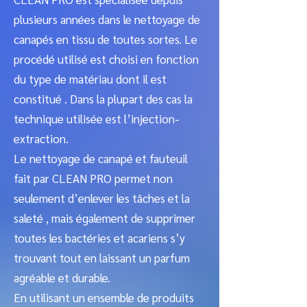
plusieurs années dans le nettoyage de
canapés en tissu de toutes sortes. Le
procédé utilisé est choisi en fonction
du type de matériau dont il est
constitué . Dans la plupart des cas la
technique utilisée est l’injection-
extraction.
Le nettoyage de canapé et fauteuil
fait par CLEAN PRO permet non
seulement d’enlever les tâches et la
saleté , mais également de supprimer
toutes les bactéries et acariens s’y
trouvant tout en laissant un parfum
agréable et durable.
En utilisant un ensemble de produits